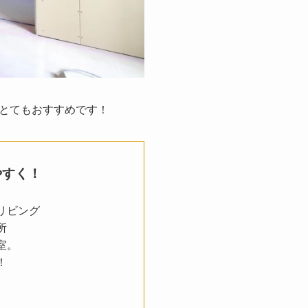
とてもおすすめです！
やすく！
リビング
所
室。
！