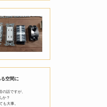
ある空間に
昔の話ですが、
んか？
ても大事。